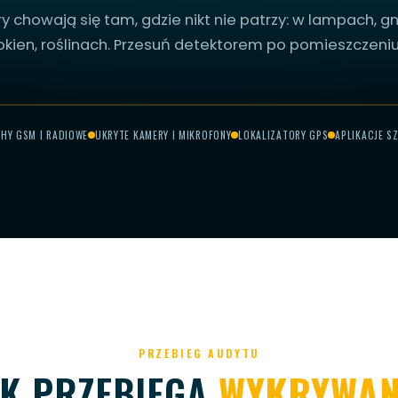
y chowają się tam, gdzie nikt nie patrzy: w lampach, 
okien, roślinach. Przesuń detektorem po pomieszczeniu
PRZESUŃ, ABY SKANOWAĆ
HY GSM I RADIOWE
UKRYTE KAMERY I MIKROFONY
LOKALIZATORY GPS
APLIKACJE S
SKANOWANIE...
PRZEBIEG AUDYTU
AK PRZEBIEGA
WYKRYWAN