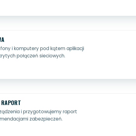
WA
ony i komputery pod kątem aplikacji
krytych połączeń sieciowych.
I RAPORT
rządzenia i przygotowujemy raport
komendacjami zabezpieczeń.