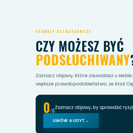
SYGNAŁY OSTRZEGAWCZE
CZY MOŻESZ BYĆ
PODSŁUCHIWANY
Zaznacz objawy, które zauważasz u siebie.
większe prawdopodobieństwo, że ktoś Cię
0
Zaznacz objawy, by sprawdzić ryzy
/6
UMÓW AUDYT
→