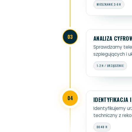
MIESZKANIE 3-6 H
03
ANALIZA CYFRO
Sprawdzamy telef
szpiegujących i u
1-2 H / URZĄDZENIE
04
IDENTYFIKACJA 
Identyfikujemy u
techniczny z re
DO 48 H