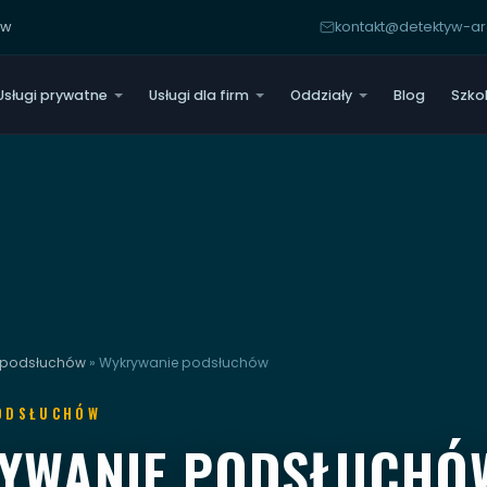
yw
kontakt@detektyw-
Usługi prywatne
Usługi dla firm
Oddziały
Blog
Szko
 podsłuchów
»
Wykrywanie podsłuchów
ODSŁUCHÓW
YWANIE PODSŁUCHÓ