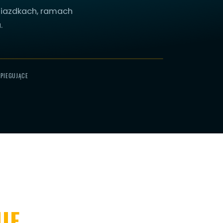
gniazdkach, ramach
.
ZPIEGUJĄCE
IE