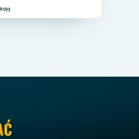
kają
AĆ