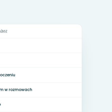
AŻASZ
toczeniu
zum w rozmowach
e