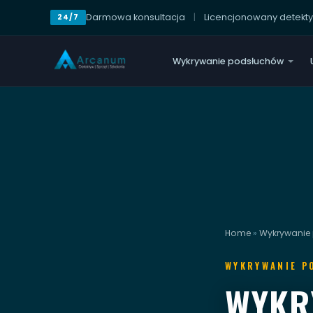
Darmowa konsultacja
|
Licencjonowany detekt
24/7
Wykrywanie podsłuchów
Home
»
Wykrywanie
WYKRYWANIE P
WYKR