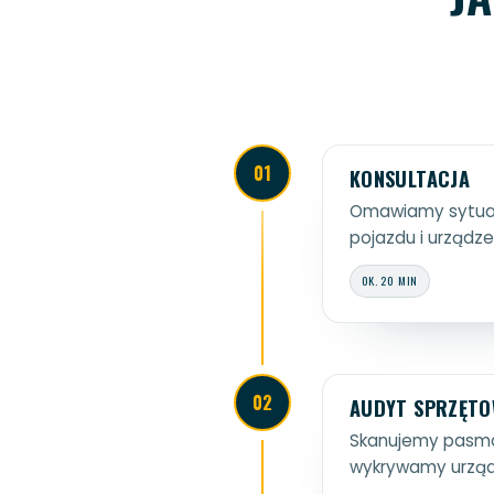
01
KONSULTACJA
Omawiamy sytuac
pojazdu i urządze
OK. 20 MIN
02
AUDYT SPRZĘT
Skanujemy pasma 
wykrywamy urząd