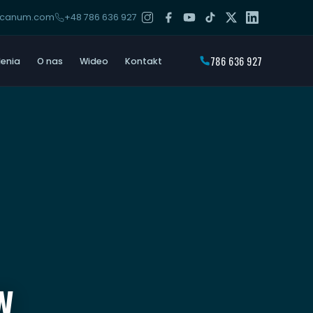
arcanum.com
+48 786 636 927
786 636 927
lenia
O nas
Wideo
Kontakt
W