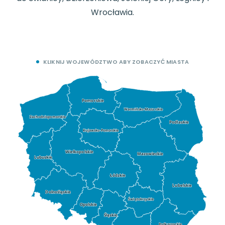
Wrocławia.
KLIKNIJ WOJEWÓDZTWO ABY ZOBACZYĆ MIASTA
Pomorskie
Warmińsko-Mazurskie
Zachodniopomorskie
Podlaskie
Kujawsko-Pomorskie
Wielkopolskie
Mazowieckie
Lubuskie
Łódzkie
Lubelskie
Dolnośląskie
Świętokrzyskie
Opolskie
Śląskie
Podkarpackie