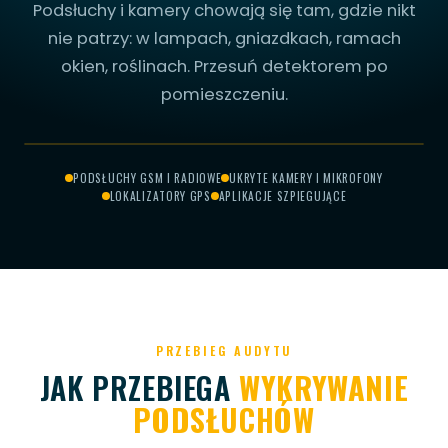
Podsłuchy i kamery chowają się tam, gdzie nikt
nie patrzy: w lampach, gniazdkach, ramach
okien, roślinach. Przesuń detektorem po
pomieszczeniu.
PRZESUŃ, ABY
CH W WENTYLACJI
RYTA KAMERA
DSŁUCH GSM
MIKROFON
SKANOWAĆ
PODSŁUCHY GSM I RADIOWE
UKRYTE KAMERY I MIKROFONY
LOKALIZATORY GPS
APLIKACJE SZPIEGUJĄCE
SKANOWANIE...
PRZEBIEG AUDYTU
JAK PRZEBIEGA
WYKRYWANIE
PODSŁUCHÓW