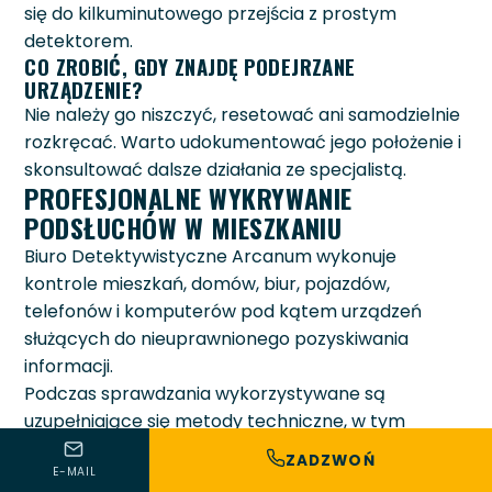
się do kilkuminutowego przejścia z prostym
detektorem.
CO ZROBIĆ, GDY ZNAJDĘ PODEJRZANE
URZĄDZENIE?
Nie należy go niszczyć, resetować ani samodzielnie
rozkręcać. Warto udokumentować jego położenie i
skonsultować dalsze działania ze specjalistą.
PROFESJONALNE WYKRYWANIE
PODSŁUCHÓW W MIESZKANIU
Biuro Detektywistyczne Arcanum wykonuje
kontrole mieszkań, domów, biur, pojazdów,
telefonów i komputerów pod kątem urządzeń
służących do nieuprawnionego pozyskiwania
informacji.
Podczas sprawdzania wykorzystywane są
uzupełniające się metody techniczne, w tym
analiza widma radiowego, kontrola sieci, detekcja
ZADZWOŃ
ukrytej elektroniki, poszukiwanie kamer oraz
E-MAIL