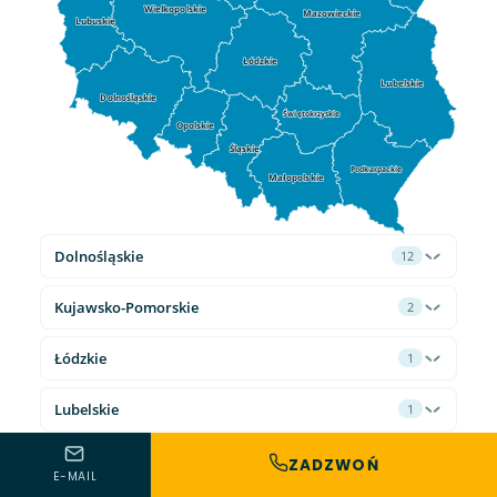
Wielkopolskie
Mazowieckie
Lubuskie
Łódzkie
Lubelskie
Dolnośląskie
Świętokrzyskie
Opolskie
Śląskie
Podkarpackie
Małopolskie
Dolnośląskie
12
Kujawsko-Pomorskie
2
Łódzkie
1
Lubelskie
1
Lubuskie
2
ZADZWOŃ
E-MAIL