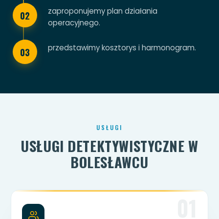
zaproponujemy plan działania
02
operacyjnego.
przedstawimy kosztorys i harmonogram.
03
USŁUGI
USŁUGI DETEKTYWISTYCZNE W
BOLESŁAWCU
01