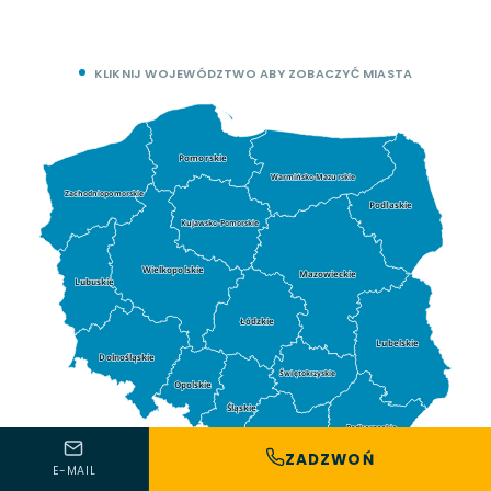
KLIKNIJ WOJEWÓDZTWO ABY ZOBACZYĆ MIASTA
Pomorskie
Warmińsko-Mazurskie
Zachodniopomorskie
Podlaskie
Kujawsko-Pomorskie
Wielkopolskie
Mazowieckie
Lubuskie
Łódzkie
Lubelskie
Dolnośląskie
Świętokrzyskie
Opolskie
Śląskie
Podkarpackie
Małopolskie
ZADZWOŃ
E-MAIL