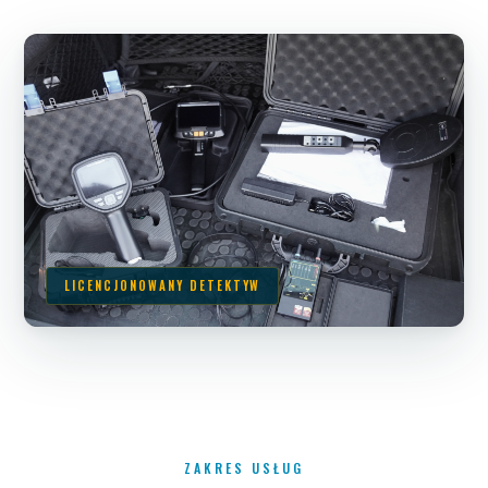
LICENCJONOWANY DETEKTYW
ZAKRES USŁUG