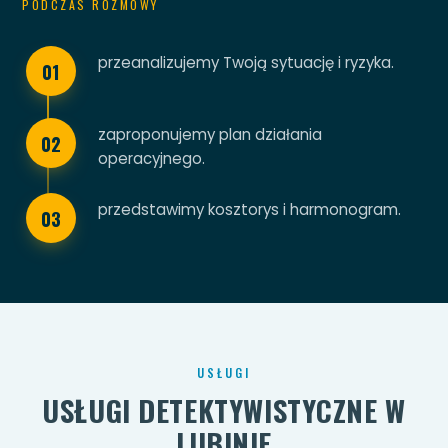
PODCZAS ROZMOWY
przeanalizujemy Twoją sytuację i ryzyka.
01
zaproponujemy plan działania
02
operacyjnego.
przedstawimy kosztorys i harmonogram.
03
USŁUGI
USŁUGI DETEKTYWISTYCZNE W
LUBINIE