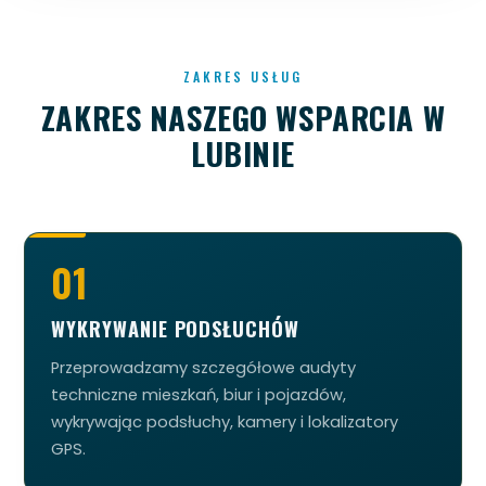
ZAKRES USŁUG
ZAKRES NASZEGO WSPARCIA W
LUBINIE
01
WYKRYWANIE PODSŁUCHÓW
Przeprowadzamy szczegółowe audyty
techniczne mieszkań, biur i pojazdów,
wykrywając podsłuchy, kamery i lokalizatory
GPS.