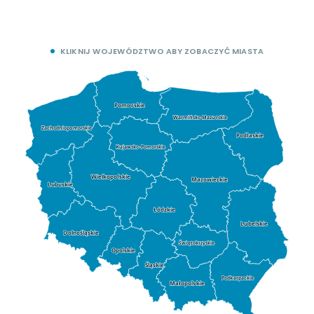
KLIKNIJ WOJEWÓDZTWO ABY ZOBACZYĆ MIASTA
Pomorskie
Warmińsko-Mazurskie
Zachodniopomorskie
Podlaskie
Kujawsko-Pomorskie
Wielkopolskie
Mazowieckie
Lubuskie
Łódzkie
Lubelskie
Dolnośląskie
Świętokrzyskie
Opolskie
Śląskie
Podkarpackie
Małopolskie