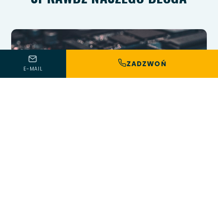
ZADZWOŃ
E-MAIL
15 lipca 2026 · 16 min czytania
JAK SPRAWDZIĆ, CZY W MIESZKANIU JEST
PODSŁUCH? OBJAWY, METODY WYKRYWANIA I