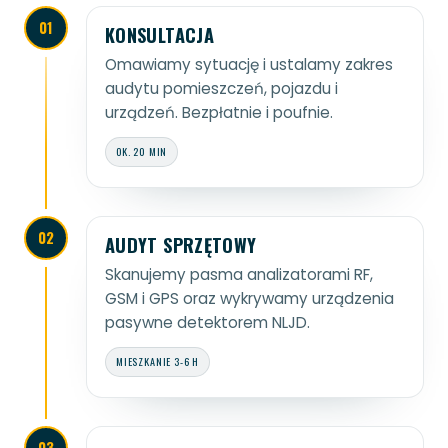
01
KONSULTACJA
Omawiamy sytuację i ustalamy zakres
audytu pomieszczeń, pojazdu i
urządzeń. Bezpłatnie i poufnie.
OK. 20 MIN
02
AUDYT SPRZĘTOWY
Skanujemy pasma analizatorami RF,
GSM i GPS oraz wykrywamy urządzenia
pasywne detektorem NLJD.
MIESZKANIE 3-6 H
03