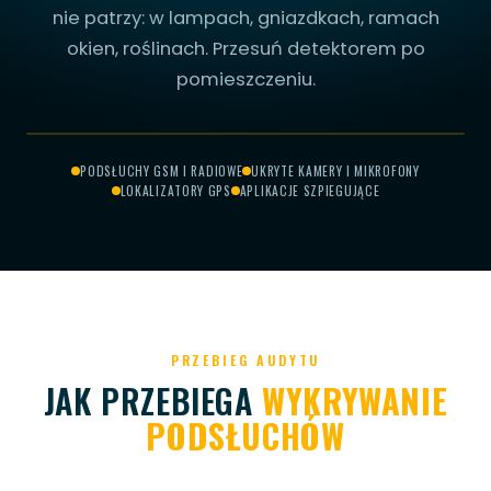
nie patrzy: w lampach, gniazdkach, ramach
okien, roślinach. Przesuń detektorem po
pomieszczeniu.
PRZESUŃ, ABY
CH W WENTYLACJI
RYTA KAMERA
DSŁUCH GSM
MIKROFON
SKANOWAĆ
PODSŁUCHY GSM I RADIOWE
UKRYTE KAMERY I MIKROFONY
LOKALIZATORY GPS
APLIKACJE SZPIEGUJĄCE
SKANOWANIE...
PRZEBIEG AUDYTU
JAK PRZEBIEGA
WYKRYWANIE
PODSŁUCHÓW