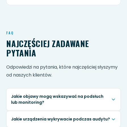
FAQ
NAJCZĘŚCIEJ ZADAWANE
PYTANIA
Odpowiedzi na pytania, które najczęściej słyszymy
od naszych klientów.
Jakie objawy mogą wskazywać na podsłuch
lub monitoring?
Najczęstsze sygnały to szybkie rozładowywanie
Jakie urządzenia wykrywacie podczas audytu?
baterii, przegrzewanie telefonu, zakłócenia rozmów,
nowe aplikacje, podejrzane sieci Wi-Fi oraz nietypowe