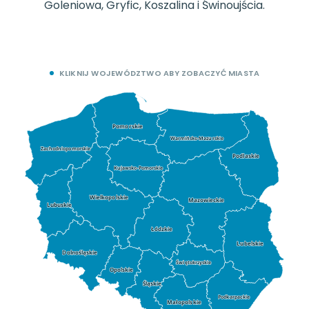
Goleniowa, Gryfic, Koszalina i Świnoujścia.
KLIKNIJ WOJEWÓDZTWO ABY ZOBACZYĆ MIASTA
Pomorskie
Warmińsko-Mazurskie
Zachodniopomorskie
Podlaskie
Kujawsko-Pomorskie
Wielkopolskie
Mazowieckie
Lubuskie
Łódzkie
Lubelskie
Dolnośląskie
Świętokrzyskie
Opolskie
Śląskie
Podkarpackie
Małopolskie