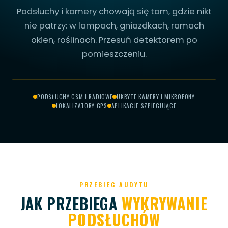
Podsłuchy i kamery chowają się tam, gdzie nikt
nie patrzy: w lampach, gniazdkach, ramach
okien, roślinach. Przesuń detektorem po
pomieszczeniu.
PRZESUŃ, ABY
CH W WENTYLACJI
RYTA KAMERA
DSŁUCH GSM
MIKROFON
SKANOWAĆ
PODSŁUCHY GSM I RADIOWE
UKRYTE KAMERY I MIKROFONY
LOKALIZATORY GPS
APLIKACJE SZPIEGUJĄCE
SKANOWANIE...
PRZEBIEG AUDYTU
JAK PRZEBIEGA
WYKRYWANIE
PODSŁUCHÓW