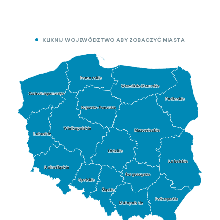
KLIKNIJ WOJEWÓDZTWO ABY ZOBACZYĆ MIASTA
Pomorskie
Warmińsko-Mazurskie
Zachodniopomorskie
Podlaskie
Kujawsko-Pomorskie
Wielkopolskie
Mazowieckie
Lubuskie
Łódzkie
Lubelskie
Dolnośląskie
Świętokrzyskie
Opolskie
Śląskie
Podkarpackie
Małopolskie