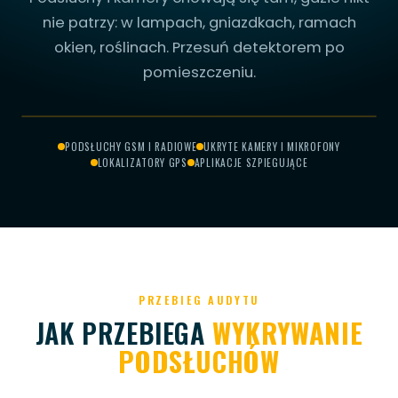
nie patrzy: w lampach, gniazdkach, ramach
okien, roślinach. Przesuń detektorem po
pomieszczeniu.
PRZESUŃ, ABY
CH W WENTYLACJI
RYTA KAMERA
DSŁUCH GSM
MIKROFON
SKANOWAĆ
PODSŁUCHY GSM I RADIOWE
UKRYTE KAMERY I MIKROFONY
LOKALIZATORY GPS
APLIKACJE SZPIEGUJĄCE
SKANOWANIE...
PRZEBIEG AUDYTU
JAK PRZEBIEGA
WYKRYWANIE
PODSŁUCHÓW