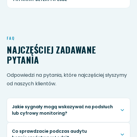
FAQ
NAJCZĘŚCIEJ ZADAWANE
PYTANIA
Odpowiedzi na pytania, które najczęściej słyszymy
od naszych klientów.
Jakie sygnały mogą wskazywać na podsłuch
lub cyfrowy monitoring?
Do częstych objawów należą: szybkie rozładowywanie
Co sprawdzacie podczas audytu
baterii, nagrzewanie telefonu, zakłócenia podczas