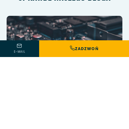
ZADZWOŃ
E-MAIL
15 lipca 2026 · 16 min czytania
JAK SPRAWDZIĆ, CZY W MIESZKANIU JEST
PODSŁUCH? OBJAWY, METODY WYKRYWANIA I