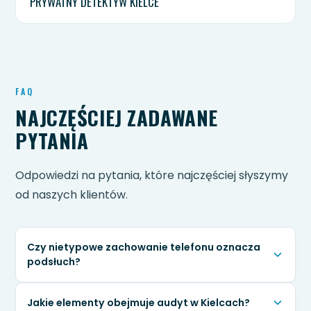
PRYWATNY DETEKTYW KIELCE
FAQ
NAJCZĘŚCIEJ ZADAWANE
PYTANIA
Odpowiedzi na pytania, które najczęściej słyszymy
od naszych klientów.
Czy nietypowe zachowanie telefonu oznacza
podsłuch?
Nie zawsze, bo przyczyną może być bateria,
Jakie elementy obejmuje audyt w Kielcach?
aktualizacja lub zwykła awaria. Jeśli jednak