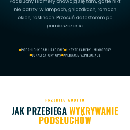
Podsłuchy i kamery chowają się tam, gdzie nikt
nie patrzy: w lampach, gniazdkach, ramach
okien, roślinach. Przesuń detektorem po
pomieszczeniu.
PRZESUŃ, ABY
CH W WENTYLACJI
RYTA KAMERA
DSŁUCH GSM
MIKROFON
SKANOWAĆ
PODSŁUCHY GSM I RADIOWE
UKRYTE KAMERY I MIKROFONY
LOKALIZATORY GPS
APLIKACJE SZPIEGUJĄCE
SKANOWANIE...
PRZEBIEG AUDYTU
JAK PRZEBIEGA
WYKRYWANIE
PODSŁUCHÓW