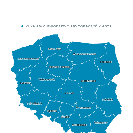
KLIKNIJ WOJEWÓDZTWO ABY ZOBACZYĆ MIASTA
Pomorskie
Warmińsko-Mazurskie
Zachodniopomorskie
Podlaskie
Kujawsko-Pomorskie
Wielkopolskie
Mazowieckie
Lubuskie
Łódzkie
Lubelskie
Dolnośląskie
Świętokrzyskie
Opolskie
Śląskie
Podkarpackie
Małopolskie