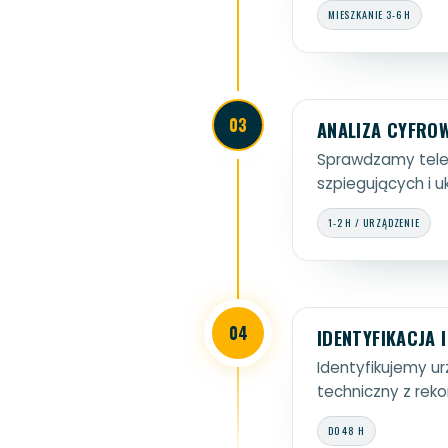
MIESZKANIE 3-6 H
03
ANALIZA CYFRO
Sprawdzamy telef
szpiegujących i u
1-2 H / URZĄDZENIE
04
IDENTYFIKACJA 
Identyfikujemy u
techniczny z re
DO 48 H