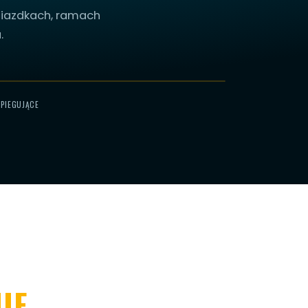
gniazdkach, ramach
.
ZPIEGUJĄCE
IE