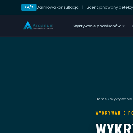
Darmowa konsultacja
|
Licencjonowany detekt
24/7
Wykrywanie podsłuchów
Home
»
Wykrywanie
WYKRYWANIE P
WYKR