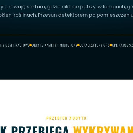
y chowają się tam, gdzie nikt nie patrzy: w lampach, 
okien, roślinach. Przesuń detektorem po pomieszczeniu
PRZESUŃ, ABY SKANOWAĆ
HY GSM I RADIOWE
UKRYTE KAMERY I MIKROFONY
LOKALIZATORY GPS
APLIKACJE S
SKANOWANIE...
PRZEBIEG AUDYTU
AK PRZEBIEGA
WYKRYWAN