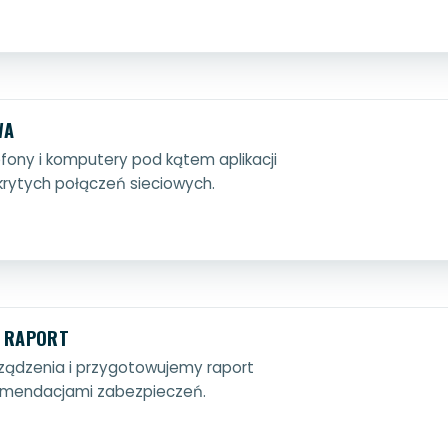
WA
ony i komputery pod kątem aplikacji
krytych połączeń sieciowych.
I RAPORT
rządzenia i przygotowujemy raport
komendacjami zabezpieczeń.