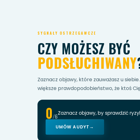
SYGNAŁY OSTRZEGAWCZE
CZY MOŻESZ BYĆ
PODSŁUCHIWANY
Zaznacz objawy, które zauważasz u siebie.
większe prawdopodobieństwo, że ktoś Cię
0
Zaznacz objawy, by sprawdzić ryzy
/6
UMÓW AUDYT
→