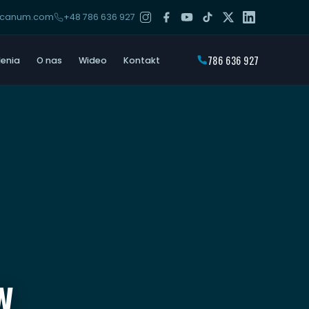
arcanum.com
+48 786 636 927
786 636 927
lenia
O nas
Wideo
Kontakt
W