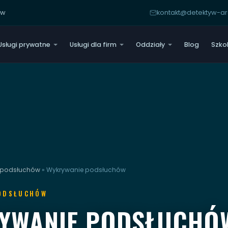
yw
kontakt@detektyw-
Usługi prywatne
Usługi dla firm
Oddziały
Blog
Szko
 podsłuchów
»
Wykrywanie podsłuchów
ODSŁUCHÓW
YWANIE PODSŁUCHÓ