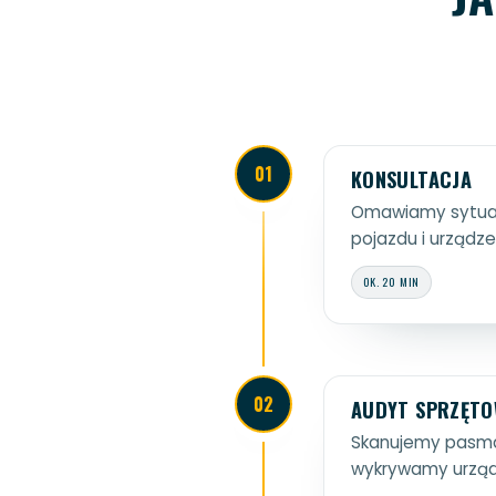
01
KONSULTACJA
Omawiamy sytuac
pojazdu i urządze
OK. 20 MIN
02
AUDYT SPRZĘT
Skanujemy pasma 
wykrywamy urząd