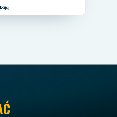
kają
AĆ