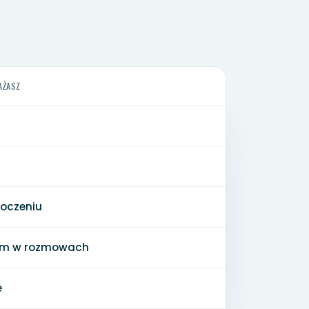
AŻASZ
toczeniu
zum w rozmowach
e