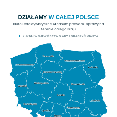
DZIAŁAMY
W CAŁEJ POLSCE
Biuro Detektywistyczne Arcanum prowadzi sprawy na
terenie całego kraju
KLIKNIJ WOJEWÓDZTWO ABY ZOBACZYĆ MIASTA
Pomorskie
Warmińsko-Mazurskie
Zachodniopomorskie
Podlaskie
Kujawsko-Pomorskie
Wielkopolskie
Mazowieckie
Lubuskie
Łódzkie
Lubelskie
Dolnośląskie
Świętokrzyskie
Opolskie
Śląskie