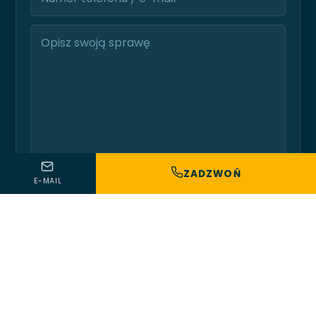
ZADZWOŃ
E-MAIL
Wysyłając formularz wyrażasz zgodę na przetwarzanie
danych osobowych. Twoje dane są bezpieczne i nie będą
udostępniane osobom trzecim.