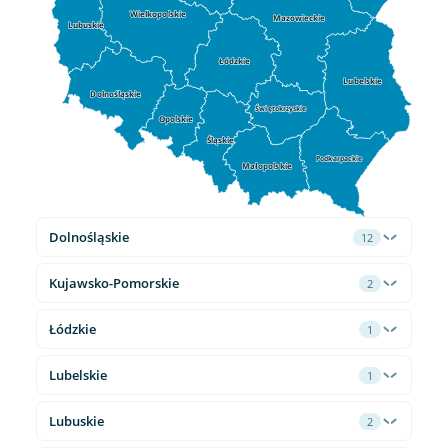
Wielkopolskie
Mazowieckie
Lubuskie
Łódzkie
Lubelskie
Dolnośląskie
Świętokrzyskie
Opolskie
Śląskie
Podkarpackie
Małopolskie
Dolnośląskie
12
Kujawsko-Pomorskie
2
Łódzkie
1
Lubelskie
1
Lubuskie
2