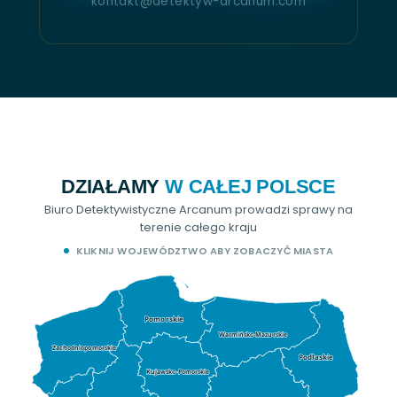
kontakt@detektyw-arcanum.com
DZIAŁAMY
W CAŁEJ POLSCE
Biuro Detektywistyczne Arcanum prowadzi sprawy na
terenie całego kraju
KLIKNIJ WOJEWÓDZTWO ABY ZOBACZYĆ MIASTA
Pomorskie
Warmińsko-Mazurskie
Zachodniopomorskie
Podlaskie
Kujawsko-Pomorskie