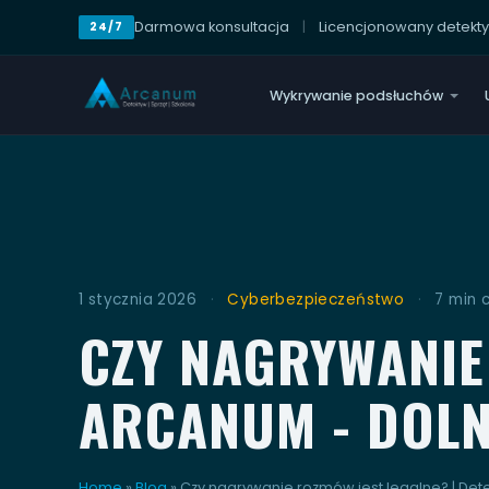
Darmowa konsultacja
|
Licencjonowany detekt
24/7
Wykrywanie podsłuchów
1 stycznia 2026
·
Cyberbezpieczeństwo
·
7 min 
CZY NAGRYWANIE
ARCANUM - DOLN
Home
»
Blog
»
Czy nagrywanie rozmów jest legalne? | De