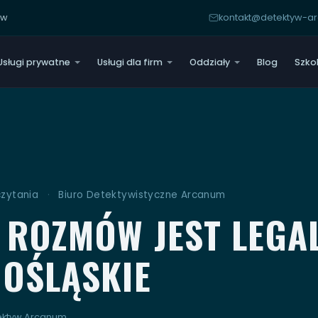
yw
kontakt@detektyw-
Usługi prywatne
Usługi dla firm
Oddziały
Blog
Szko
czytania
·
Biuro Detektywistyczne Arcanum
 ROZMÓW JEST LEGAL
OŚLĄSKIE
tektyw Arcanum