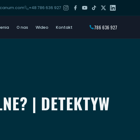
arcanum.com
+48 786 636 927
786 636 927
lenia
O nas
Wideo
Kontakt
NE? | DETEKTYW