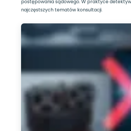
postępowania sądowego. W praktyce detektywis
najczęstszych tematów konsultacji.