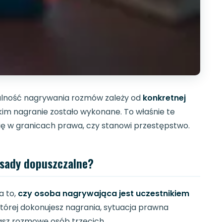
galność nagrywania rozmów zależy od
konkretnej
jakim nagranie zostało wykonane. To właśnie te
się w granicach prawa, czy stanowi przestępstwo.
asady dopuszczalne?
a to,
czy osoba nagrywająca jest uczestnikiem
 której dokonujesz nagrania, sytuacja prawna
wasz rozmowę osób trzecich.