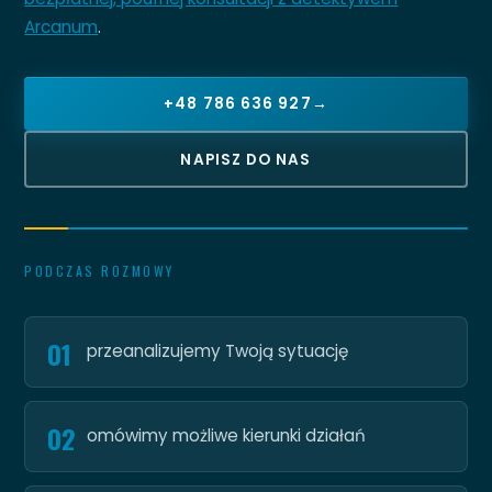
Arcanum
.
+48 786 636 927
→
NAPISZ DO NAS
PODCZAS ROZMOWY
01
przeanalizujemy Twoją sytuację
02
omówimy możliwe kierunki działań