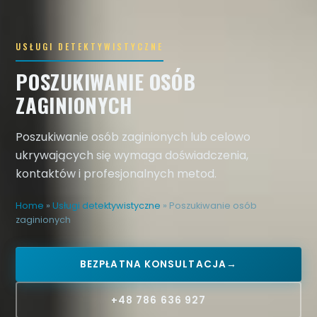
USŁUGI DETEKTYWISTYCZNE
POSZUKIWANIE OSÓB
ZAGINIONYCH
Poszukiwanie osób zaginionych lub celowo
ukrywających się wymaga doświadczenia,
kontaktów i profesjonalnych metod.
Home
»
Usługi detektywistyczne
»
Poszukiwanie osób
zaginionych
BEZPŁATNA KONSULTACJA
→
+48 786 636 927