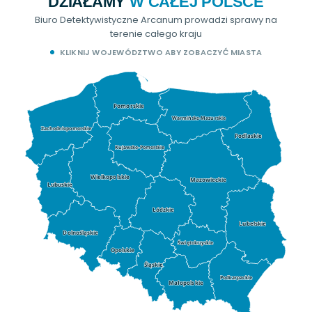
DZIAŁAMY
W CAŁEJ POLSCE
Biuro Detektywistyczne Arcanum prowadzi sprawy na
terenie całego kraju
KLIKNIJ WOJEWÓDZTWO ABY ZOBACZYĆ MIASTA
Pomorskie
Warmińsko-Mazurskie
Zachodniopomorskie
Podlaskie
Kujawsko-Pomorskie
Wielkopolskie
Mazowieckie
Lubuskie
Łódzkie
Lubelskie
Dolnośląskie
Świętokrzyskie
Opolskie
Śląskie
Podkarpackie
Małopolskie