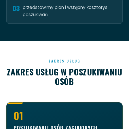
03
przedstawimy plan i wstępny kosztorys
poszukiwań
ZAKRES USŁUG
ZAKRES USŁUG W POSZUKIWANIU
OSÓB
01
POSZUKIWANIE OSÓB ZAGINIONYCH