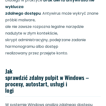
Dlatego w praktyce
brak alertu antywirusa nie
wyklucza
zdalnego dostępu
. Antywirus może wykryć znane
próbki malware,
ale nie zawsze rozpozna legalne narzędzie
nadużyte w złym kontekście,
skrypt administracyjny, podejrzane zadanie
harmonogramu albo dostęp
realizowany przez przejęte konto.
Jak
sprawdzić zdalny pulpit w Windows –
procesy, autostart, usługi i
logi
W systemie Windows analiza zdalnego dostępu