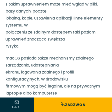
z takim uprawnieniem może mieć wgląd w pliki,
bazy danych, pocztę
lokalną, kopie, ustawienia aplikacji i inne elementy
systemu. W
połączeniu ze zdalnym dostępem taki poziom
uprawnień znacząco zwiększa
ryzyko.
macOS posiada także mechanizmy zdalnego
zarządzania, udostępniania
ekranu, logowania zdalnego i profili
konfiguracyjnych. W środowisku
firmowym mogą być legalne, ale na prywatnym
laptopie albo komputerze
użytkownika, który nie rozumie ich obecności,
ZADZWOŃ
powinny wzbudzić uwagę.
E-MAIL