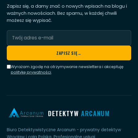
Zapisz się, a damy znać o nowych wpisach na blogu i
ważnych nowościach. Bez spamu, w każdej chwili
możesz się wypisać.
Twój
adres
e-
ZAPISZ SIĘ
→
mail
Wyrażam zgodę na otrzymywanie newslettera i akceptuję
politykę prywatności
.
DETEKTYW
ARCANUM
Biuro Detektywistyczne Arcanum - prywatny detektyw
Wrocław i cała Polska. Profesjonalne usługi