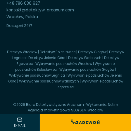
+48 786 636 927
kontakt@detektyw-arcanum.com
Wrocław, Polska
Dostępni 24/7
Detektyw Wrocław
|
Detektyw Bolesławiec
|
Detektyw Głogów
|
Detektyw
Legnica
|
Detektyw Jelenia Góra
|
Detektyw Wałbrzych
|
Detektyw
Zgorzelec
|
Wykrywanie podsłuchów Wrocław
|
Wykrywanie
podsłuchów Bolesławiec
|
Wykrywanie podsłuchów Głogów
|
Wykrywanie podsłuchów Legnica
|
Wykrywanie podsłuchów Jelenia
Góra
|
Wykrywanie podsłuchów Wałbrzych
|
Wykrywanie podsłuchów
Zgorzelec
©2026 Biuro Detektywistyczne Arcanum · Wykonanie:
Netim
Agencja marketingowa SEO/SEM Wrocław
Mapa strony
Ochrona prywatności
ZADZWOŃ
E-MAIL