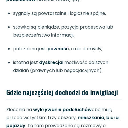
sygnały są powtarzalne i logicznie spójne,
stawką są pieniądze, pozycja procesowa lub
bezpieczeństwo informacji,
potrzebna jest
pewność
, a nie domysły,
istotna jest
dyskrecja
i możliwość dalszych
działań (prawnych lub negocjacyjnych).
Gdzie najczęściej dochodzi do inwigilacji
Zlecenia na
wykrywanie podsłuchów
obejmują
przede wszystkim trzy obszary:
mieszkania
,
biura
i
pojazdy
. To tam prowadzone są rozmowy o