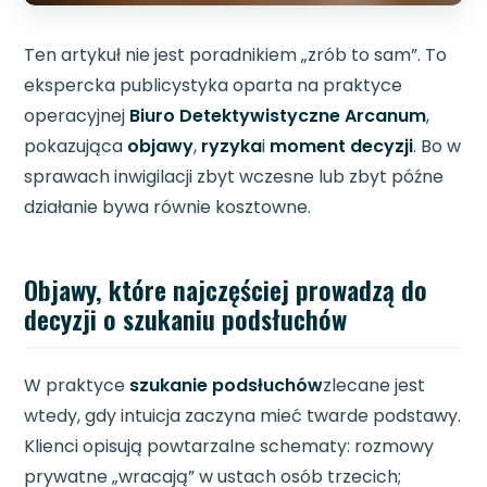
Ten artykuł nie jest poradnikiem „zrób to sam”. To
ekspercka publicystyka oparta na praktyce
operacyjnej
Biuro Detektywistyczne Arcanum
,
pokazująca
objawy
,
ryzyka
i
moment decyzji
. Bo w
sprawach inwigilacji zbyt wczesne lub zbyt późne
działanie bywa równie kosztowne.
Objawy, które najczęściej prowadzą do
decyzji o szukaniu podsłuchów
W praktyce
szukanie podsłuchów
zlecane jest
wtedy, gdy intuicja zaczyna mieć twarde podstawy.
Klienci opisują powtarzalne schematy: rozmowy
prywatne „wracają” w ustach osób trzecich;