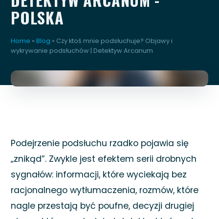
POLSKA
Home
»
Blog
»
Czy ktoś mnie podsłuchuje? Objawy i
wykrywanie podsłuchów | Detektyw Arcanum
Podejrzenie podsłuchu rzadko pojawia się
„znikąd”. Zwykle jest efektem serii drobnych
sygnałów: informacji, które wyciekają bez
racjonalnego wytłumaczenia, rozmów, które
nagle przestają być poufne, decyzji drugiej