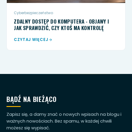
Cyberbezpieczeństwo
ZDALNY DOSTĘP DO KOMPUTERA - OBJAWY I
JAK SPRAWDZIĆ, CZY KTOŚ MA KONTROLĘ
CZYTAJ WIĘCEJ
BĄDŹ NA BIEŻĄCO
Zapisz się, a damy znać o nowych wpisach na blogu i
ważnych nowościach. Bez spamu, w każdej chwili
możesz się wypisać.