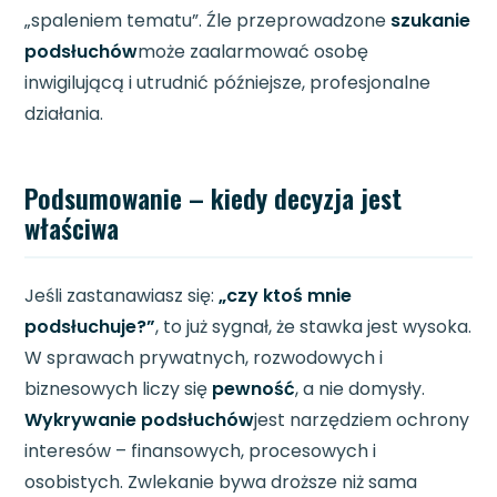
„spaleniem tematu”. Źle przeprowadzone
szukanie
podsłuchów
może zaalarmować osobę
inwigilującą i utrudnić późniejsze, profesjonalne
działania.
Podsumowanie – kiedy decyzja jest
właściwa
Jeśli zastanawiasz się:
„czy ktoś mnie
podsłuchuje?”
, to już sygnał, że stawka jest wysoka.
W sprawach prywatnych, rozwodowych i
biznesowych liczy się
pewność
, a nie domysły.
Wykrywanie podsłuchów
jest narzędziem ochrony
interesów – finansowych, procesowych i
osobistych. Zwlekanie bywa droższe niż sama