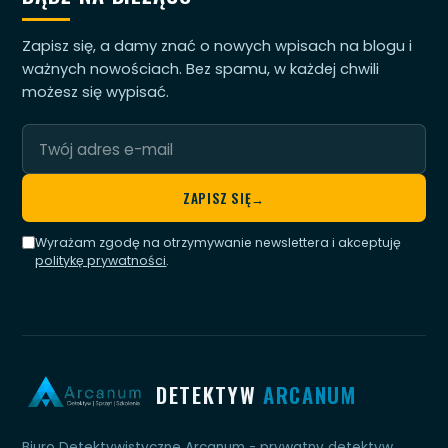
Zapisz się, a damy znać o nowych wpisach na blogu i
ważnych nowościach. Bez spamu, w każdej chwili
możesz się wypisać.
Twój
adres
e-
ZAPISZ SIĘ
→
mail
Wyrażam zgodę na otrzymywanie newslettera i akceptuję
politykę prywatności
.
DETEKTYW
ARCANUM
Biuro Detektywistyczne Arcanum - prywatny detektyw