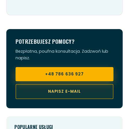
POTRZEBUJESZ POMOCY?
Bezpłatna, poufna konsultacja. Zadzwoń lub
napisz.
+48 786 636 927
NAPISZ E-MAIL
POPULARNE USŁUGI