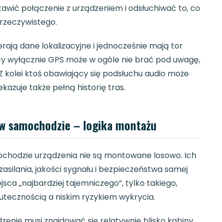
awić połączenie z urządzeniem i odsłuchiwać to, co
 rzeczywistego.
rają dane lokalizacyjne i jednocześnie mają tor
ący wyłącznie GPS może w ogóle nie brać pod uwagę,
 kolei ktoś obawiający się podsłuchu audio może
azuje także pełną historię tras.
h w samochodzie – logika montażu
ochodzie urządzenia nie są montowane losowo. Ich
i zasilania, jakości sygnału i bezpieczeństwa samej
ejsca „najbardziej tajemniczego”, tylko takiego,
tecznością a niskim ryzykiem wykrycia.
dzenie musi znajdować się relatywnie blisko kabiny