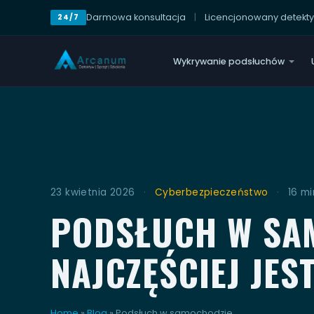
Darmowa konsultacja
|
Licencjonowany detekt
24/7
Wykrywanie podsłuchów
23 kwietnia 2026
·
Cyberbezpieczeństwo
·
16 mi
PODSŁUCH W SAM
NAJCZĘŚCIEJ JES
Home
»
Blog
»
Podsłuch w samochodzie