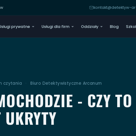
yw
kontakt@detektyw-
Usługi prywatne
Usługi dla firm
Oddziały
Blog
Szko
n czytania
·
Biuro Detektywistyczne Arcanum
OCHODZIE - CZY TO 
T UKRYTY