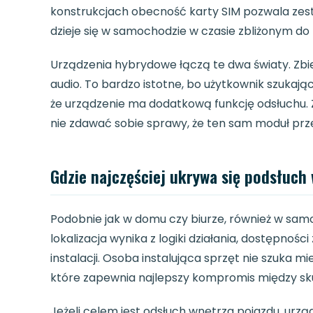
konstrukcjach obecność karty SIM pozwala zest
dzieje się w samochodzie w czasie zbliżonym do
Urządzenia hybrydowe łączą te dwa światy. Zbie
audio. To bardzo istotne, bo użytkownik szukaj
że urządzenie ma dodatkową funkcję odsłuchu. Z
nie zdawać sobie sprawy, że ten sam moduł przek
Gdzie najczęściej ukrywa się podsłuc
Podobnie jak w domu czy biurze, również w sam
lokalizacja wynika z logiki działania, dostępnośc
instalacji. Osoba instalująca sprzęt nie szuka mi
które zapewnia najlepszy kompromis między sku
Jeżeli celem jest odsłuch wnętrza pojazdu, urzą