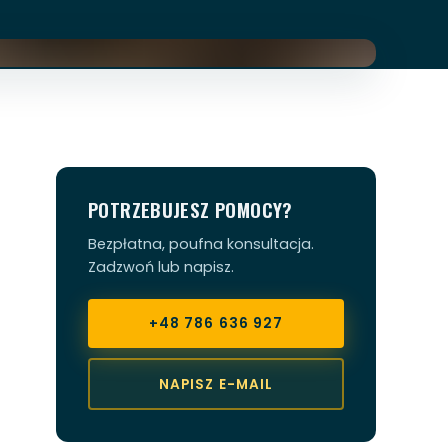
POTRZEBUJESZ POMOCY?
Bezpłatna, poufna konsultacja.
Zadzwoń lub napisz.
+48 786 636 927
NAPISZ E-MAIL