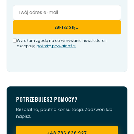
Twój
adres
e-
ZAPISZ SIĘ
→
mail
Wyrażam zgodę na otrzymywanie newslettera i
akceptuję
politykę prywatności
.
POTRZEBUJESZ POMOCY?
Bezpłatna, poufna konsultacja. Zadzwoń lub
napisz.
+48 786 636 927