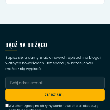
BĄDŹ NA BIEŻĄCO
Zapisz się, a damy znać o nowych wpisach na blogu i
ważnych nowościach. Bez spamu, w każdej chwili
możesz się wypisać.
Twój
adres
e-
ZAPISZ SIĘ
→
mail
Wyrażam zgodę na otrzymywanie newslettera i akceptuję