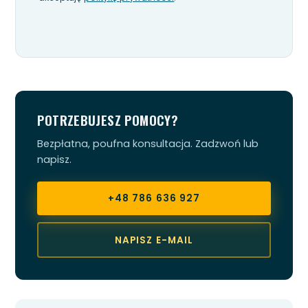
POTRZEBUJESZ POMOCY?
Bezpłatna, poufna konsultacja. Zadzwoń lub
napisz.
+48 786 636 927
NAPISZ E-MAIL