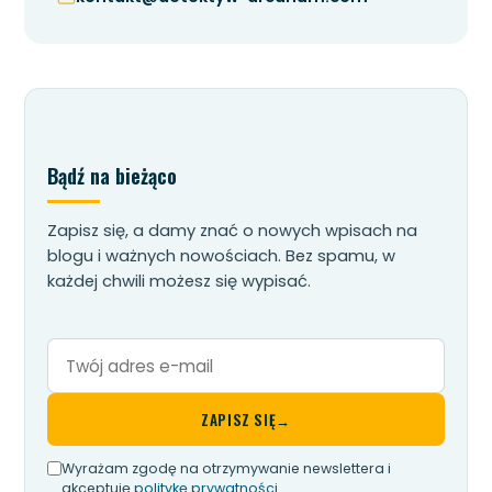
Bądź na bieżąco
Zapisz się, a damy znać o nowych wpisach na
blogu i ważnych nowościach. Bez spamu, w
każdej chwili możesz się wypisać.
Twój
adres
e-
ZAPISZ SIĘ
→
mail
Wyrażam zgodę na otrzymywanie newslettera i
akceptuję
politykę prywatności
.