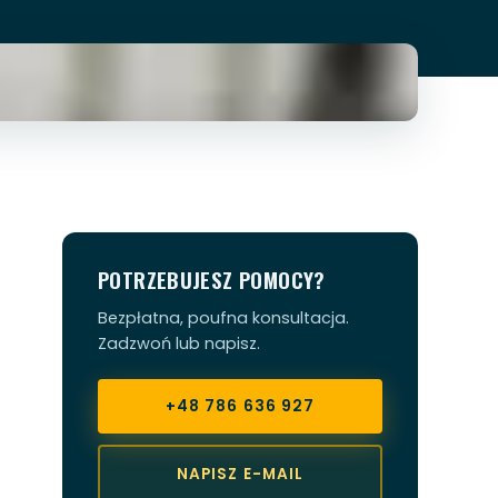
POTRZEBUJESZ POMOCY?
Bezpłatna, poufna konsultacja.
Zadzwoń lub napisz.
+48 786 636 927
NAPISZ E-MAIL