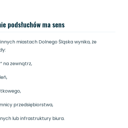
anie podsłuchów ma sens
innych miastach Dolnego Śląska wynika, że
dy:
” na zewnątrz,
leń,
ątkowego,
emnicy przedsiębiorstwa,
ych lub infrastruktury biura.