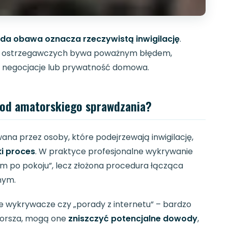
żda obawa oznacza rzeczywistą inwigilację
.
ów ostrzegawczych bywa poważnym błędem,
 negocjacje lub prywatność domowa.
 od amatorskiego sprawdzania?
wana przez osoby, które podejrzewają inwigilację,
ki proces
. W praktyce profesjonalne wykrywanie
em po pokoju”, lecz złożona procedura łącząca
nym.
ie wykrywacze czy „porady z internetu” – bardzo
gorsza, mogą one
zniszczyć potencjalne dowody
,