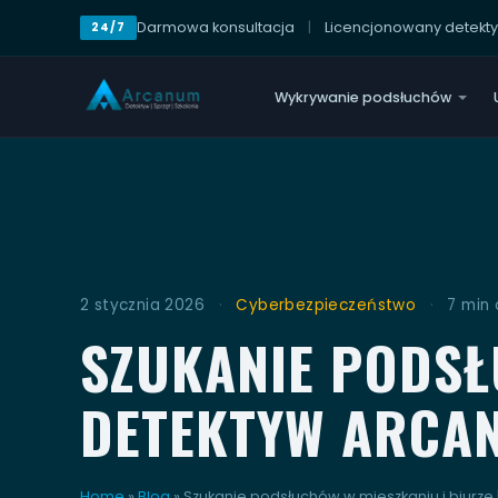
Darmowa konsultacja
|
Licencjonowany detekt
24/7
Wykrywanie podsłuchów
2 stycznia 2026
·
Cyberbezpieczeństwo
·
7 min 
SZUKANIE PODSŁ
DETEKTYW ARCAN
Home
»
Blog
»
Szukanie podsłuchów w mieszkaniu i biurze