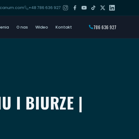
arcanum.com
+48 786 636 927
786 636 927
lenia
O nas
Wideo
Kontakt
 I BIURZE |