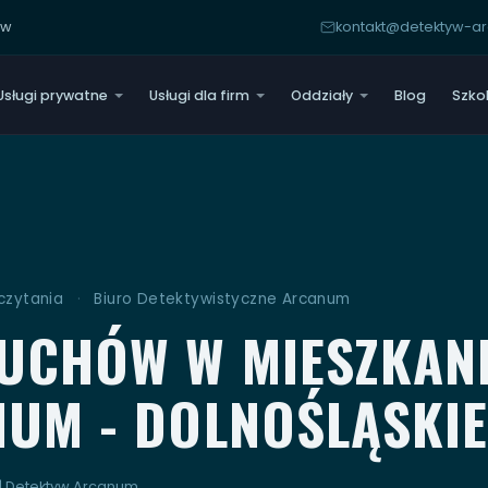
yw
kontakt@detektyw-
Usługi prywatne
Usługi dla firm
Oddziały
Blog
Szko
czytania
·
Biuro Detektywistyczne Arcanum
UCHÓW W MIESZKANIU
UM - DOLNOŚLĄSKIE
 | Detektyw Arcanum