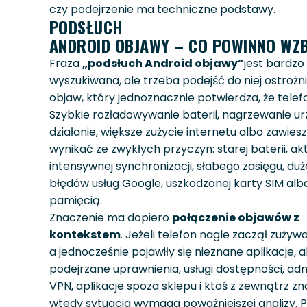
czy podejrzenie ma techniczne podstawy.
PODSŁUCH
ANDROID OBJAWY – CO POWINNO WZB
Fraza
„podsłuch Android objawy”
jest bardzo
wyszukiwana, ale trzeba podejść do niej ostrożnie
objaw, który jednoznacznie potwierdza, że telef
Szybkie rozładowywanie baterii, nagrzewanie ur
działanie, większe zużycie internetu albo zawies
wynikać ze zwykłych przyczyn: starej baterii, akt
intensywnej synchronizacji, słabego zasięgu, dużej
błędów usług Google, uszkodzonej karty SIM al
pamięcią.
Znaczenie ma dopiero
połączenie objawów z
kontekstem
. Jeżeli telefon nagle zaczął zużyw
a jednocześnie pojawiły się nieznane aplikacje, a
podejrzane uprawnienia, usługi dostępności, adm
VPN, aplikacje spoza sklepu i ktoś z zewnątrz zn
wtedy sytuacja wymaga poważniejszej analizy.