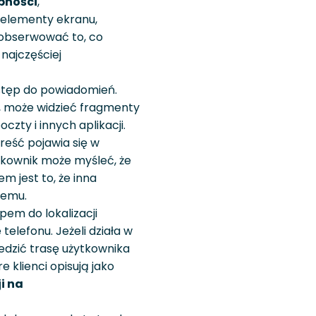
pności
,
 elementy ekranu,
 obserwować to, co
 najczęściej
ostęp do powiadomień.
, może widzieć fragmenty
zty i innych aplikacji.
reść pojawia się w
tkownik może myśleć, że
 jest to, że inna
temu.
pem do lokalizacji
elefonu. Jeżeli działa w
ledzić trasę użytkownika
e klienci opisują jako
i na