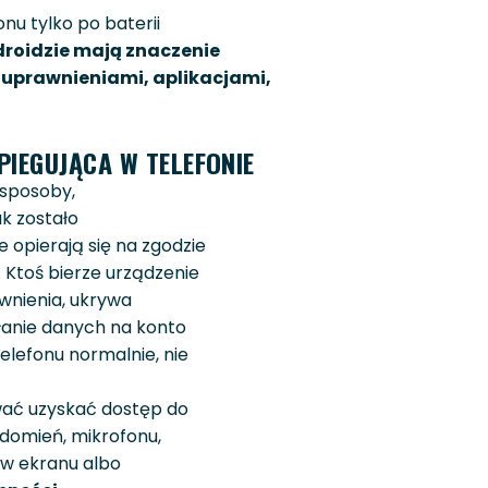
onu tylko po baterii
roidzie mają znaczenie
 uprawnieniami, aplikacjami,
PIEGUJĄCA W TELEFONIE
 sposoby,
ak zostało
e opierają się na zgodzie
 Ktoś bierze urządzenie
rawnienia, ukrywa
syłanie danych na konto
telefonu normalnie, nie
ać uzyskać dostęp do
iadomień, mikrofonu,
tów ekranu albo