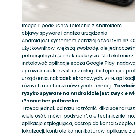
Image 1: podsłuch w telefonie z Androidem
objawy spyware i analiza urządzenia
Android jest systemem bardziej otwartym niż iOS
użytkownikowi większą swobodę, ale jednocześni
potencjalnych ścieżek nadużycia. Na telefonie
instalować aplikacje spoza Google Play, nad
uprawnienia, korzystać z usług dostępności, prof
urządzenia, nakładek ekranowych, VPN, aplikacji 
różnych mechanizmów synchronizacji.
To właś
ryzyko spyware na Androidzie jest zwykle 
iPhonie bez jailbreaka
.
Trzeba jednak od razu rozróżnić kilka scenariu
wiele osób mówi „podsłuch”, ale technicznie moż
aplikację szpiegującą, dostęp do konta Google,
lokalizacji, kontrolę komunikatorów, aplikację z