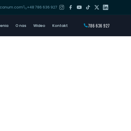
arcanum.com
+48 786 636 927
786 636 927
lenia
O nas
Wideo
Kontakt