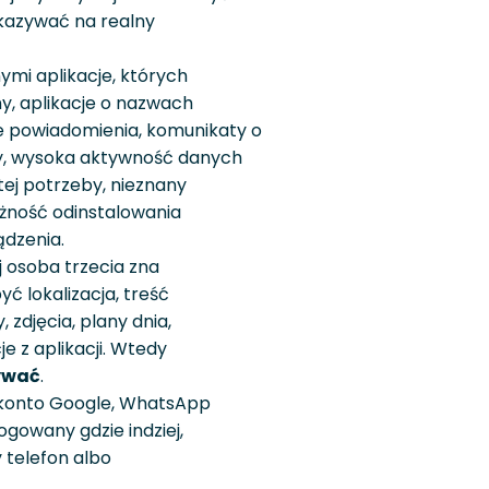
kazywać na realny
mi aplikacje, których
ny, aplikacje o nazwach
e powiadomienia, komunikaty o
ry, wysoka aktywność danych
tej potrzeby, nieznany
żność odinstalowania
ądzenia.
j osoba trzecia zna
ć lokalizacja, treść
zdjęcia, plany dnia,
e z aplikacji. Wtedy
ywać
.
 konto Google, WhatsApp
gowany gdzie indziej,
y telefon albo