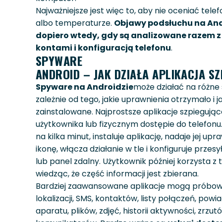
Najważniejsze jest więc to, aby nie oceniać telef
albo temperaturze.
Objawy podsłuchu na And
dopiero wtedy, gdy są analizowane razem z
kontami i konfiguracją telefonu
.
SPYWARE
ANDROID – JAK DZIAŁA APLIKACJA SZ
Spyware na Androidzie
może działać na różne
zależnie od tego, jakie uprawnienia otrzymało i j
zainstalowane. Najprostsze aplikacje szpiegując
użytkownika lub fizycznym dostępie do telefonu.
na kilka minut, instaluje aplikację, nadaje jej up
ikonę, włącza działanie w tle i konfiguruje prze
lub panel zdalny. Użytkownik później korzysta z 
wiedząc, że część informacji jest zbierana.
Bardziej zaawansowane aplikacje mogą próbow
lokalizacji, SMS, kontaktów, listy połączeń, pow
aparatu, plików, zdjęć, historii aktywności, zrzu