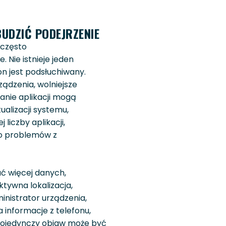
UDZIĆ PODEJRZENIE
 często
. Nie istnieje jeden
on jest podsłuchiwany.
ządzenia, wolniejsze
zanie aplikacji mogą
ualizacji systemu,
 liczby aplikacji,
bo problemów z
ać więcej danych,
ktywna lokalizacja,
inistrator urządzenia,
a informacje z telefonu,
 Pojedynczy objaw może być