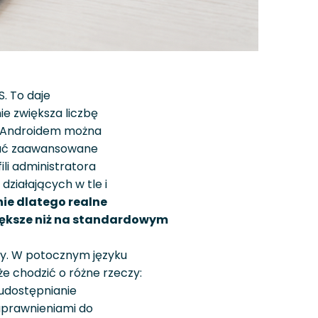
. To daje
e zwiększa liczbę
 z Androidem można
awać zaawansowane
ili administratora
działających w tle i
nie dlatego realne
większe niż na standardowym
szy. W potocznym języku
e chodzić o różne rzeczy:
 udostępnianie
 uprawnieniami do