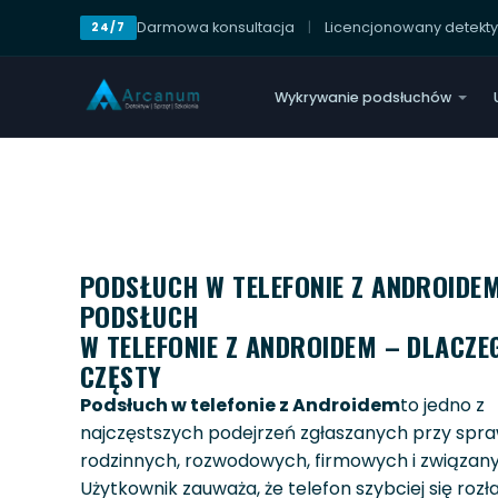
Darmowa konsultacja
|
Licencjonowany detekt
24/7
Wykrywanie podsłuchów
PODSŁUCH W TELEFONIE Z ANDROIDEM
PODSŁUCH
W TELEFONIE Z ANDROIDEM – DLACZE
CZĘSTY
Podsłuch w telefonie z Androidem
to jedno z
najczęstszych podejrzeń zgłaszanych przy spr
rodzinnych, rozwodowych, firmowych i związa
Użytkownik zauważa, że telefon szybciej się roz