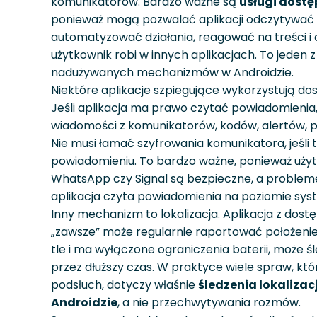
komunikatorów. Bardzo ważne są
usługi dostę
ponieważ mogą pozwalać aplikacji odczytywać
automatyzować działania, reagować na treści i
użytkownik robi w innych aplikacjach. To jeden z
nadużywanych mechanizmów w Androidzie.
Niektóre aplikacje szpiegujące wykorzystują d
Jeśli aplikacja ma prawo czytać powiadomienia
wiadomości z komunikatorów, kodów, alertów, poc
Nie musi łamać szyfrowania komunikatora, jeśli t
powiadomieniu. To bardzo ważne, ponieważ uży
WhatsApp czy Signal są bezpieczne, a problemem
aplikacja czyta powiadomienia na poziomie sys
Inny mechanizm to lokalizacja. Aplikacja z dostę
„zawsze” może regularnie raportować położenie t
tle i ma wyłączone ograniczenia baterii, może ś
przez dłuższy czas. W praktyce wiele spraw, któr
podsłuch, dotyczy właśnie
śledzenia lokalizacj
Androidzie
, a nie przechwytywania rozmów.