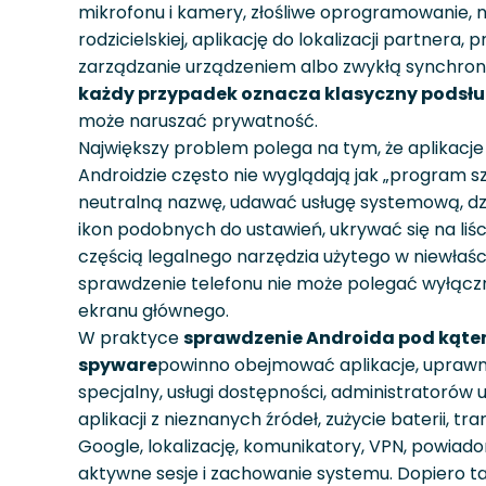
mikrofonu i kamery, złośliwe oprogramowanie, n
rodzicielskiej, aplikację do lokalizacji partnera, p
zarządzanie urządzeniem albo zwykłą synchron
każdy przypadek oznacza klasyczny podsł
może naruszać prywatność.
Największy problem polega na tym, że aplikacje
Androidzie często nie wyglądają jak „program 
neutralną nazwę, udawać usługę systemową, dzia
ikon podobnych do ustawień, ukrywać się na liści
częścią legalnego narzędzia użytego w niewłaś
sprawdzenie telefonu nie może polegać wyłączn
ekranu głównego.
W praktyce
sprawdzenie Androida pod kąte
spyware
powinno obejmować aplikacje, uprawni
specjalny, usługi dostępności, administratorów 
aplikacji z nieznanych źródeł, zużycie baterii, t
Google, lokalizację, komunikatory, VPN, powiadom
aktywne sesje i zachowanie systemu. Dopiero ta