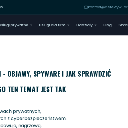
yw
kontakt@detektyw-
Usługi prywatne
Usługi dla firm
Oddziały
Blog
Szko
 - OBJAWY, SPYWARE I JAK SPRAWDZIĆ
GO TEN TEMAT JEST TAK
awach prywatnych,
nych z cyberbezpieczeństwem.
ładowuje, nagrzewa,