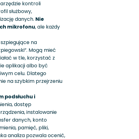
arzędzie kontroli
rofil służbowy,
izację danych.
Nie
uch mikrofonu
, ale każdy
 szpiegujące na
szpiegowski”. Mogą mieć
łać w tle, korzystać z
e aplikacji albo być
ciwym celu. Dlatego
ie na szybkim przejrzeniu
m podsłuchu i
enia, dostęp
urządzenia, instalowanie
ransfer danych, konto
ienia, pamięć, pliki,
ka analiza pozwala ocenić,